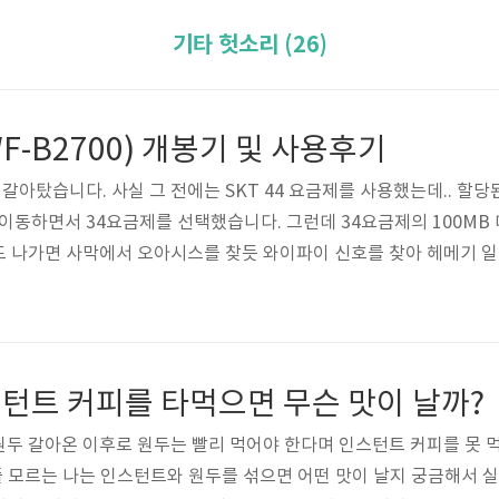
기타 헛소리 (26)
F-B2700) 개봉기 및 사용후기
 갈아탔습니다. 사실 그 전에는 SKT 44 요금제를 사용했는데.. 할
이동하면서 34요금제를 선택했습니다. 그런데 34요금제의 100MB
도 나가면 사막에서 오아시스를 찾듯 와이파이 신호를 찾아 헤메기 
가지였습니다. 그래서 44 요금제로 바꿀까 하는 생각도 했지만, 두 사
구되는데다가 100MB는 모자르지만 500MB는 좀 남아돌고 그래서 K
)이라는 저렴한 가격에 쓸 수 있는 에그를 알아보게 되었고, 결국 질렀습
턴트 커피를 타먹으면 무슨 맛이 날까?
두 갈아온 이후로 원두는 빨리 먹어야 한다며 인스턴트 커피를 못 먹
 줄 모르는 나는 인스턴트와 원두를 섞으면 어떤 맛이 날지 궁금해서 