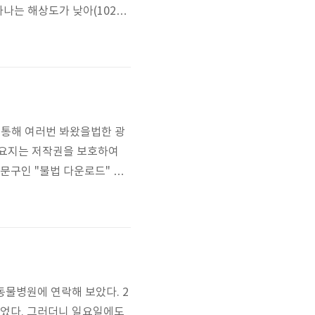
나는 해상도가 낮아(1024x
사지말란 이야기를 해놓고 해
장 용량은 여전히 아이패드1
..
 통해 여러번 봐왔을법한 광
의 요지는 저작권을 보호하여
문구인 "불법 다운로드" 부
대해 감시하는 것 부터가 현
 수 있는 법적 근거가 없기
조..
동물병원에 연락해 보았다. 2
주었다. 그러더니 일요일에도