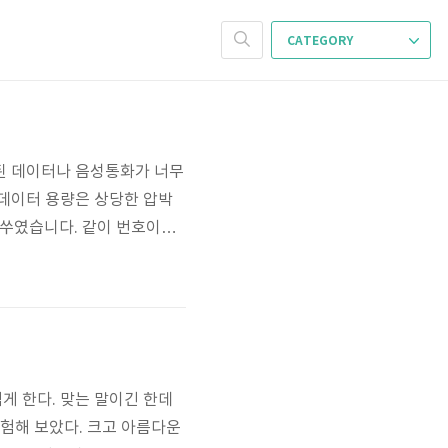
CATEGORY
당된 데이터나 음성통화가 너무
 데이터 용량은 상당한 압박
일쑤였습니다. 같이 번호이동
람이 모두 바꾸면 2만원 가
T 고객에게 10GB의 트래
니..
게 한다. 맞는 말이긴 한데
실험해 보았다. 크고 아름다운