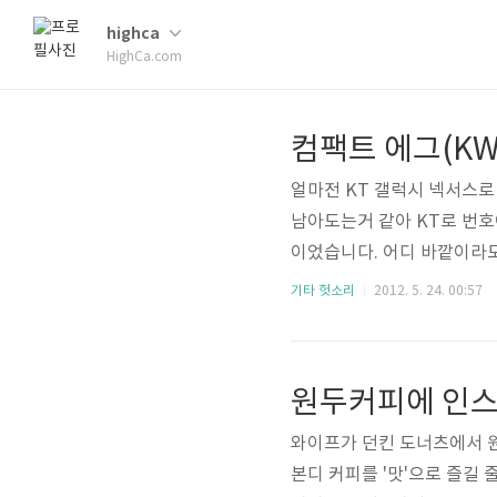
highca
HighCa.com
컴팩트 에그(KW
얼마전 KT 갤럭시 넥서스로
남아도는거 같아 KT로 번호
이었습니다. 어디 바깥이라
한 와이프 역시 사정은 마찬
기타 헛소리
2012. 5. 24. 00:57
량의 초과 비용이 월마다 청
픽을 월 5500원(VAT포함
원두커피에 인스
와이프가 던킨 도너츠에서 원
본디 커피를 '맛'으로 즐길