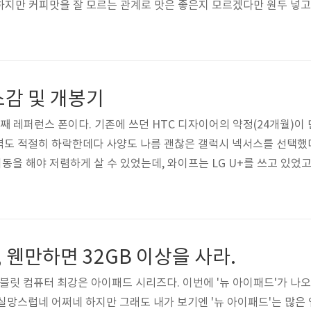
 말하지만 커피맛을 잘 모르는 관계로 맛은 좋은지 모르겠다만 원두 넣고
커피는 요즘 김태희가 광고하는 바로 그 것.. (카제인 나트륨 드립으로
 특징 있는건 아니다. 맥심으로 치면 모카골드랑 비슷한 맛이다. 인스
부은 후 완성은 아니고 젓기 직전의 모습. 저어도 가루만 없어..
소감 및 개봉기
째 레퍼런스 폰이다. 기존에 쓰던 HTC 디자이어의 약정(24개월)이 
도 적절히 하락한데다 사양도 나름 괜찮은 갤럭시 넥서스를 선택했다
호이동을 해야 저렴하게 살 수 있었는데, 와이프는 LG U+를 쓰고 있
 KT를 선택했다. 기술 사양 화면 4.65인치 HD(1280 x 720) 슈
mm) 67.94 X 135.5 X 8.94(HSPA+) 무게 135g(HSPA+) 
동 초점 LED..
, 웬만하면 32GB 이상을 사라.
태블릿 컴퓨터 최강은 아이패드 시리즈다. 이번에 '뉴 아이패드'가 나오
실망스럽네 어쩌네 하지만 그래도 내가 보기엔 '뉴 아이패드'는 많