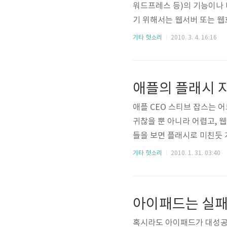
워드프레스 등)의 기능이나
기 위해서는 웹서버 또는 웹호스
트래픽이나 계정 용량 등 하
기타 헛소리
2010. 3. 4. 16:16
블로그를 운영하거나 할 생각
많다. 계정 용량과 트래픽이
애플의 플래시 
애플 CEO 스티브 잡스는 
귀찮을 뿐 아니라 어렵고, 
들을 보면 플래시로 미친듯 개
에 웹브라우저 사파리를 제공
기타 헛소리
2010. 1. 31. 03:40
현재로선 플래시를 대체할만한
표준은 아니지만 모두들 지원
아이패드는 실
혹시라도 아이패드가 대성공하