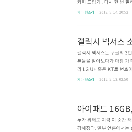
커피 드립기.. 다시 한 번
중.. 그리고 넣을 인스턴트 
기타 헛소리
2012. 5. 14. 20:52
맞다) 이 녀석의 맛은 딱히
드립한 원두커피를 졸졸 따라
갤럭시 넥서스 
갤럭시 넥서스는 구글의 3번
폰들을 알아보다가 마침 가격
라 LG U+ 혹은 KT로 번
한지라 번호이동이 둘 다 가능한
기타 헛소리
2012. 5. 13. 02:50
형 디스플레이(커브형 유리) 크기(
B RAM 카메라 5MP 연속 자
아이패드 16GB
누가 뭐래도 지금 이 순간 
강해졌다. 일부 언론에서는 