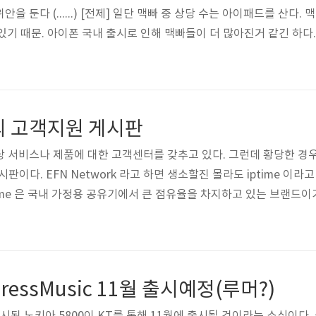
위안을 둔다 (......) [전제] 일단 맥빠 중 상당 수는 아이패드를 산다.
있기 때문. 아이폰 국내 출시로 인해 맥빠들이 더 많아진거 같긴 하다
력이 있다. 그런 의미에서 국내외적으로 맥빠가 일정 부분은 구매할 
에 없는데 말이다) 너무 어중간한 제품 타블렛PC가 예전에도 많이 
ipad 는 아이팟/폰과 유사한 기반이라는 점이 유일한 차이점..
e의 고객지원 게시판
당 서비스나 제품에 대한 고객센터를 갖추고 있다. 그런데 황당한 경우
게시판이다. EFN Network 라고 하면 생소할진 몰라도 iptime 이라
time 은 국내 가정용 공유기에서 큰 점유율을 차지하고 있는 브랜드이
 운영되지 않는다는 것을 안 것은 며칠 전의 일이다. 몇주전에 구입한 
지 않는 현상이 발생해 이를 문의하기 위해서 였다. 그런데 글쓰기 
업무시간이 종료되었습니다."라는 메시지만 뜬 채..
pressMusic 11월 출시예정(루머?)