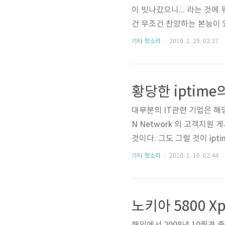
이 빗나갔으니... 라는 것에 
건 무조건 찬양하는 본능이 
이든 장점으로 승화시키는 능
기타 헛소리
2010. 1. 29. 02:37
성공한건 아이팟과 아이폰 밖
크린을 장착한 제품이었지만 
황당한 iptim
대부분의 IT관련 기업은 해
N Network 의 고객지원 
것이다. 그도 그럴 것이 ip
의 고객지원 게시판이 24시간
기타 헛소리
2010. 1. 10. 02:44
이 갑작스럽게 전원이 들어오
의 글쓰기 권한이 없거나, 
노키아 5800 X