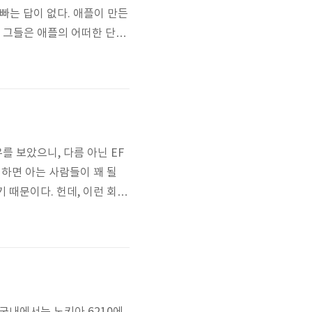
 맥빠는 답이 없다. 애플이 만든
. 그들은 애플의 어떠한 단점
것으로 본다.(사실 애플이
나왔었다. 일반 PC에 터치스
를 보았으니, 다름 아닌 EF
고 하면 아는 사람들이 꽤 될
기 때문이다. 헌데, 이런 회사
iptime의 공유기 N104M
버튼을 누르니 "해당 게시판