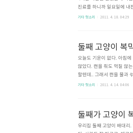
진료를 하니까 일요일에 내진
음파 검사와 임상 진단 등을
기타 헛소리
2011. 4. 18. 04:29
지 않음을 암시하고 있었고,
도 많이 차오른 상태라 호흡
둘째 고양이 복막
오늘도 기운이 없다. 아침에
않았다. 캔을 줘도 먹질 않
할텐데.. 그래서 캔을 물과
의 반. 이제는 인터넷 검색을
기타 헛소리
2011. 4. 14. 04:06
잔다. 자는 녀석을 깨우기 
국물이 좀 많은 캔을 사왔다
둘째가 고양이 
우리집 둘째 고양이 배대리.