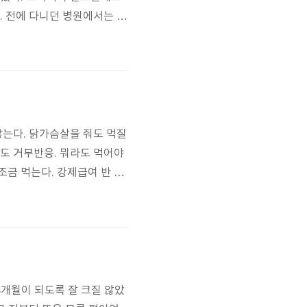
. 전에 다니던 병원에서는 초
러 객관적인 수치가 현재 좋
 매우 좋지 않고, 배에 복수
않는다. 닭가슴살을 줘도 먹질
것도 거부반응. 뭐라도 먹어야
조금 먹는다. 강제급여 반 자
제 거의 못 잤는지 계속 잠만
프가 퇴근하면서 마트에 들려
8개월이 되도록 잘 크질 않았