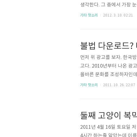
생각한다. 그 중에서 가장 
768) 웹페이지를 확대하지
기타 헛소리
2012. 3. 10. 02:21
상도를 언급하는 이유는 해
때부터 이어져온 16/32/6
불법 다운로드?
먼저 위 광고를 보자. 한국
고다. 2010년부터 나온 
올바른 문화를 조성하자인데.
분이다. 왜냐하면 다운로드 
기타 헛소리
2011. 10. 26. 22:07
실적으로 무리인데다가 이를 
때문이다. 그런데 이 "불법"
둘째 고양이 복막
2011년 4월 16일 토요일
4시간 하는줄 알았는데 이름