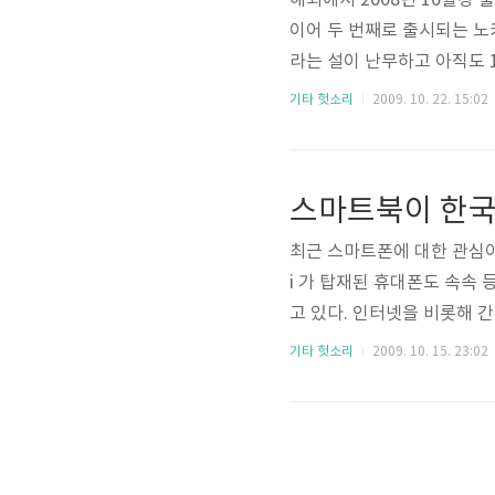
해외에서 2008년 10월경 
이어 두 번째로 출시되는 노키
라는 설이 난무하고 아직도 
쓸 수 있는 스마트폰이라는 점
기타 헛소리
2009. 10. 22. 15:02
모두 가지고 있으면서도 또 
다) - 디스플레이 : 3.2인치 (6
스마트북이 한국
최근 스마트폰에 대한 관심이
i 가 탑재된 휴대폰도 속속
고 있다. 인터넷을 비롯해 
스마트북이란 스마트폰과 넷
기타 헛소리
2009. 10. 15. 23:02
은 비슷하거나 더 낮은 그런 
을 앞지를 것이라는 전망이다