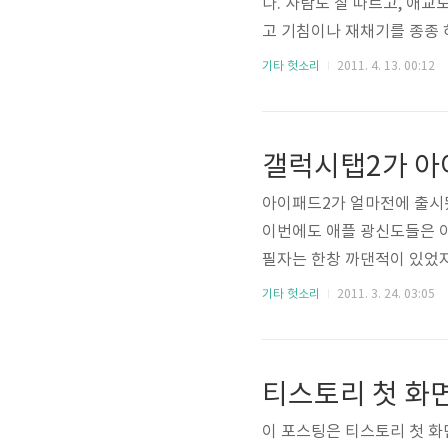
다. 사람도 잘 따르고, 애교
고 기침이나 재채기를 종종 
뎠다. 그래서 따로 먹이를 
기타 헛소리
2011. 4. 13. 00:12
'이제서야 크는건가' 했다.
동물병원을 찾았다. 그전에도
갤럭시탭2가 아
아이패드2가 얼마전에 출시됐
이번에도 애플 광신도들은 
필자는 한창 까댄적이 있었지
시탭2의 상세 사양과 가격 
기타 헛소리
2011. 3. 24. 03:05
시탭은 애초부터 논할 가치가
상도 이하도 아니었기 때문이
티스토리 첫 화
이 포스팅은 티스토리 첫 화