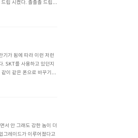
 드립 시켰다. 졸졸졸 드립
 논란의 대상이 됐던 그 제품
턴트 커피를 커피잔에 부은 뒤
만기가 됨에 따라 이런 저런
. SKT를 사용하고 있던지
었고 같이 같은 폰으로 바꾸기로
퍼 아몰레드(AMOLED) 커브
메모리 용량: 16GB 메모리: 1G
면서 안 그래도 강한 놈이 더
은 업그레이드가 이루어졌다고