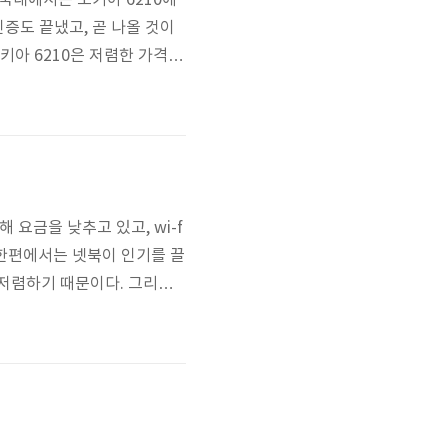
 국내에서는 노키아 6210에
인증도 끝냈고, 곧 나올 것이
키아 6210은 저렴한 가격에
6210이 가지고 있던 강점을
 아래와 같이 출시된다고 한
요금을 낮추고 있고, wi-f
 한편에서는 넷북이 인기를 끌
 저렴하기 때문이다. 그리고
다는 휴대성이 높고, 사양
년에는 스마트북이 넷북 시장
는 평가다..