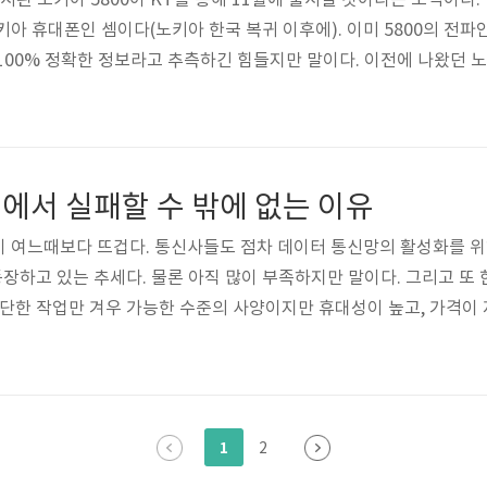
출시된 노키아 5800이 KT를 통해 11월에 출시될 것이라는 소식이다.
아 휴대폰인 셈이다(노키아 한국 복귀 이후에). 이미 5800의 전파
100% 정확한 정보라고 추측하긴 힘들지만 말이다. 이전에 나왔던 노
에서 롱런(최근에들어 꽤 팔린다고 함)하고 있다. 하지만 5800은 
다른 강점을 가진 것으로 보인다. 대략의 스펙을 살펴보자. (한국에는
40 x 360 19:9 와이드스크린) - 인..
에서 실패할 수 밖에 없는 이유
 여느때보다 뜨겁다. 통신사들도 점차 데이터 통신망의 활성화를 위해 
 등장하고 있는 추세다. 물론 아직 많이 부족하지만 말이다. 그리고 또
간단한 작업만 겨우 가능한 수준의 사양이지만 휴대성이 높고, 가격이
북의 중간쯤 되는 것으로, 스마트폰보단 휴대성이 떨어지지만 넷북보
PC를 말한다. 디지털 타임스의 10월 13일자 기사에 따르면 2012
. 그러나 나는 스마트북이 국내에서는 큰 성공을 거두지 못할 것이라
1
2