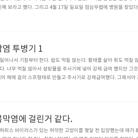
해 보라고 했다. 그리고 4월 17일 일요일 점심무렵에 병원을 찾았다
 통해 검사를 했지만 이번에는 피검사를 포함해 여러 검사를 했다. 여
 의사 역시 복막염이라고 확신한다고 했다. 그리고 잘 먹질 않아 혈색도
에도 문제가 있을거라 했다. 너무 여의어서인지 수액을 맞을 혈관 찾..
염 투병기 1
 일어나서 기침부터 한다. 밥도 먹질 않는다. 황태를 삶아 줘도 먹질 
는다. 너무 먹질 않아서 설탕물을 주사기에 넣어 강제 급여 했지만 그
 섞어 채에 걸러 스프형태로 만들고 주사기로 강제급여했다. 그제서야 
 할 엄두도 자신도, 거기에서 얻을 것도 없다. 하루종일 누워있다. 어
싫어 스테로이드 같은건 강제 급여할 엄두도 나지 않았다. 밤에 와이
. 고양이 쇼핑몰에서 어제 십만원도 넘게 질렀지만 내일에서야..
복막염에 걸린거 같다.
 허피스 바이러스가 있는 허약한 고양이를 몇달 전 입양했는데 애가 