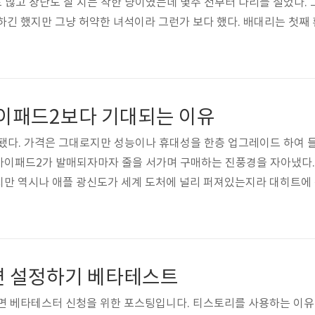
도 많고 장난도 잘 치는 착한 냥이였는데 몇주 전부터 다리를 절었다.
하긴 했지만 그냥 허약한 녀석이라 그런가 보다 했다. 배대리는 첫째
주곤 했는데 며칠 전부터는 사료도 잘 먹질 않았다. 그리고 어제 뒤에서
 그런데 와이프가 둘째 배를 만져보더니 배가 볼록하다면서 복막염 의심
 둘째 문제로 몇 번을 찾았지만 칼리시 바이러스로 추정된다고는 했
이패드2보다 기대되는 이유
다. 가격은 그대로지만 성능이나 휴대성을 한층 업그레이드 하여 들
아이패드2가 발매되자마자 줄을 서가며 구매하는 진풍경을 자아냈다.
만 역시나 애플 광신도가 세계 도처에 널리 퍼져있는지라 대히트에 
등이 공개됐다. 갤럭시탭1과 갤럭시탭2는 아이패드1과 2의 차이보다 
 없다고 생각한 만큼 본 블로그에도 기술하지 않았는데, 그 이유는 갤
다. 그렇다고 가격이 아이패드보다 저렴한 것도 아니고 이래저래 애매한
면 설정하기 베타테스트
면 베타테스터 신청을 위한 포스팅입니다. 티스토리를 사용하는 이유