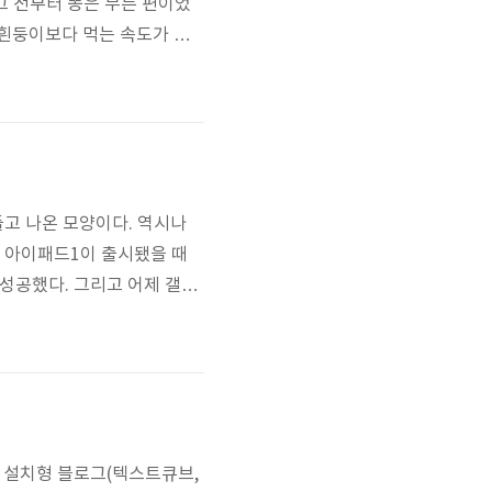
 그 전부터 똥은 무른 편이었
 흰둥이보다 먹는 속도가 뎌
 보니 덩치가 좀 커져 있길래
을 했다. 그래서 오늘 단골
지만..
고 나온 모양이다. 역시나
 아이패드1이 출시됐을 때
성공했다. 그리고 어제 갤럭
훨씬 많은 차이가 있다. 갤럭
럭시s를 그냥 키운 것 그 이
 물건이었다. 단 ..
 설치형 블로그(텍스트큐브,