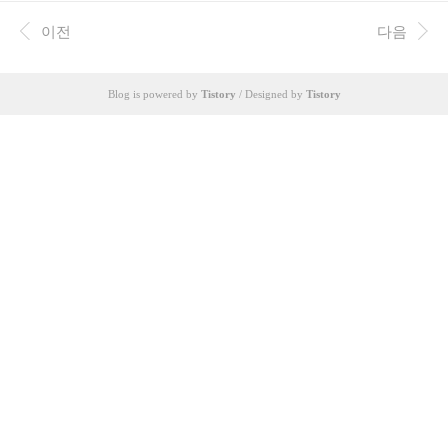
이전
다음
Blog is powered by
Tistory
/ Designed by
Tistory