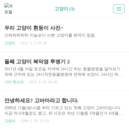
고양이 (3)
우리 고양이 흰둥이 사진~
으허허허허허 이놈보다 이쁜 고양이를 본적이 없음.
고양이
2011. 5. 5. 03:30
둘째 고양이 복막염 투병기 2
2011년 4월 16일 토요일 저녁에 24시간 하는 동물병원을 알아보기
위해 근처에 있는 24시작전동물병원에 연락해 보았다. 24시간 하는
줄 알았는데 이름만 24시였다. 수의사는 무슨 일이냐며 물었고 나는
기타 헛소리
2011. 4. 18. 04:29
증상을 설명해 주었다. 그러더니 일요일에도 진료를 하니까 일요일
에 내진해 보라고 했다. 그리고 4월 17일 일요일 점심무렵에 병원을
찾았다. 전에 다니던 병원에서는 초음파 검사와 임상 진단 등을 통해
안녕하세요? 고바마라고 합니다.
검사를 했지만 이번에는 피검사를 포함해 여러 검사를 했다. 여러 객
관적인 수치가 현재 좋지 않음을 암시하고 있었고, 의사 역시 복막염
2008년 11월(맞나)쯤 부터 기르고 있는 첫째 고양이 고바마입니다.
이라고 확신한다고 했다. 그리고 잘 먹질 않아 혈색도 매우 좋지 않
지금 약 6개월정도 됐고, 위 사진은 작년 11월쯤 3개월인가 4개월쯤
고, 배에 복수도 많이 차오른 상태라 호흡에도 문제가 있을거라 했
됐을 때 찍힌 사진이지요..
고양이
2009. 1. 30. 23:10
다. 너무 여의어서인지 수액을 맞을 혈관 찾..