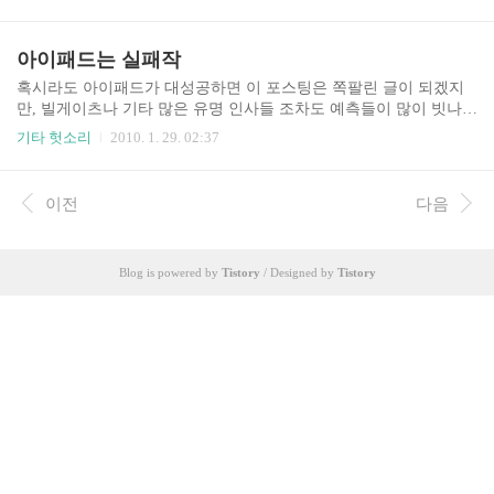
풍경을 자아냈다. 아이패드1이 출시됐을 때 필자는 한창 까댄적이
있었지만 역시나 애플 광신도가 세계 도처에 널리 퍼져있는지라 대
히트에 성공했다. 그리고 어제 갤럭시탭2의 상세 사양과 가격 등이
아이패드는 실패작
공개됐다. 갤럭시탭1과 갤럭시탭2는 아이패드1과 2의 차이보다 훨
씬 많은 차이가 있다. 갤럭시탭은 애초부터 논할 가치가 없다고 생각
혹시라도 아이패드가 대성공하면 이 포스팅은 쪽팔린 글이 되겠지
한 만큼 본 블로그에도 기술하지 않았는데, 그 이유는 갤럭시s를 그
만, 빌게이츠나 기타 많은 유명 인사들 조차도 예측들이 많이 빗나갔
냥 키운 것 그 이상도 이하도 아니었기 때문이다. 그렇다고 가격이
으니... 라는 것에 위안을 둔다 (......) [전제] 일단 맥빠 중 상당 수는
기타 헛소리
2010. 1. 29. 02:37
아이패드보다 저렴한 것도 아니고 이래저래 애매한 물건이었다. 단
아이패드를 산다. 맥빠는 답이 없다. 애플이 만든건 무조건 찬양하는
..
본능이 있기 때문. 아이폰 국내 출시로 인해 맥빠들이 더 많아진거
같긴 하다. 그들은 애플의 어떠한 단점이든 장점으로 승화시키는 능
이전
다음
력이 있다. 그런 의미에서 국내외적으로 맥빠가 일정 부분은 구매할
것으로 본다.(사실 애플이 성공한건 아이팟과 아이폰 밖에 없는데
말이다) 너무 어중간한 제품 타블렛PC가 예전에도 많이 나왔었다.
Blog is powered by
Tistory
/ Designed by
Tistory
일반 PC에 터치스크린을 장착한 제품이었지만 ipad 는 아이팟/폰과
유사한 기반이라는 점이 유일한 차이점..