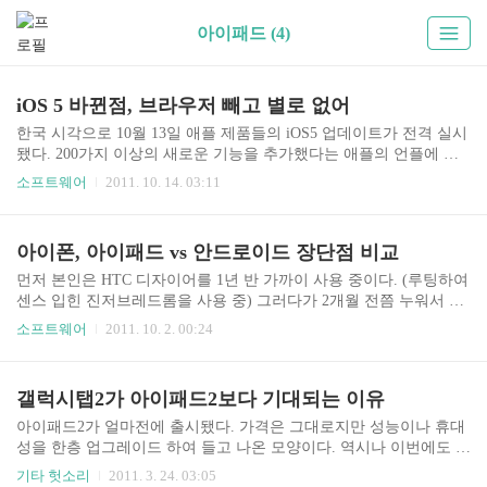
아이패드 (4)
iOS 5 바뀐점, 브라우저 빼고 별로 없어
한국 시각으로 10월 13일 애플 제품들의 iOS5 업데이트가 전격 실시
됐다. 200가지 이상의 새로운 기능을 추가했다는 애플의 언플에 잔
뜩 기대를 했다. 1. 알림센터 그 중에서도 안드로이드의 알림과 비슷
소프트웨어
2011. 10. 14. 03:11
한 기능을 가진 iOS의 알림센터에 가장 큰 기대를 하고 있었는데, 아
이폰 사용자들의 스크린샷을 보니 날씨도 나오고 나름 쓸만해 보였
다. 그런데 아이패드의 경우 이따위로 나온다. 아이폰보다 화면이 넓
아이폰, 아이패드 vs 안드로이드 장단점 비교
지만, 아이폰에도 나오는 날씨 정보 등은 어디에도 나오지 않고, 그
냥 페이스북 알림이나 이메일 알림등만 쌓여 나간다. 기대엔 못 미쳤
먼저 본인은 HTC 디자이어를 1년 반 가까이 사용 중이다. (루팅하여
지만 팝업으로 뜨던 알림이 알림센터로 가는 점은 기존보다 개선되
센스 입힌 진저브레드롬을 사용 중) 그러다가 2개월 전쯤 누워서 엔
긴 했다. 2. 웹브라우저 사파리는 좋아졌다. 맥OS, 윈도, iOS 등 플랫
하위키와 와이고수를 하기 위하여 적당한 태블릿PC를 알아보다가
소프트웨어
2011. 10. 2. 00:24
폼을 가리지 않고 구리기로 유명한 사..
할 수 없이(갤럭시탭 10.1도 염두에 두었지만 당시 국내에 출시되지
않았다) 아이패드2를 구입했고, 비슷한 시기에 업무와 관련해 아이
폰3Gs도 얻게 되었다. 그간 블로그를 비롯해 지인들에게 애플 및 잡
갤럭시탭2가 아이패드2보다 기대되는 이유
스를 까대던 본인이 애플의 제품(아이패드2)을 구입한 이유는 태블
릿PC는 필요한데 아이패드 말고는 딱히 살만한 다른 태블릿PC가 보
아이패드2가 얼마전에 출시됐다. 가격은 그대로지만 성능이나 휴대
이지 않았다. 모토롤라 줌은 두껍고 무거웠고, 갤럭시탭 10.1이 그나
성을 한층 업그레이드 하여 들고 나온 모양이다. 역시나 이번에도 애
마 좋아보였지만 아이패드2를 구입할 당시에는 출시되지 않았다. 조
플 광신도들은 아이패드2가 발매되자마자 줄을 서가며 구매하는 진
기타 헛소리
2011. 3. 24. 03:05
금 기다리면 살 수 있었겠지만 1080p 재생..