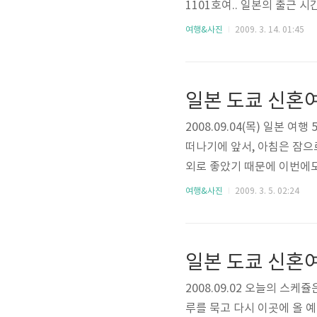
1101호여.. 일본의 출근
습니다. 일본의 가장 큰 특
여행&사진
2009. 3. 14. 01:45
어느새 전철을 타고 츠키지에
곳-_-으로 가려 했습니다만,
일본 도쿄 신혼여
2008.09.04(목) 일본 
떠나기에 앞서, 아침은 잠으
외로 좋았기 때문에 이번에도 
을 시켰습니다. 카레돈까스를
여행&사진
2009. 3. 5. 02:24
50엔 정도였던걸로 기억합니
벅하는 그림이 그려진 공사 안
일본 도쿄 신혼여
2008.09.02 오늘의 스
루를 묵고 다시 이곳에 올 