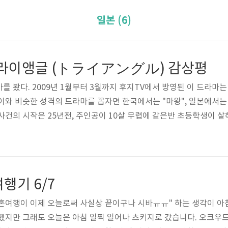
일본 (6)
트라이앵글 (トライアングル) 감상평
를 봤다. 2009년 1월부터 3월까지 후지TV에서 방영된 이 드라마
이와 비슷한 성격의 드라마를 꼽자면 한국에서는 "마왕", 일본에서는 
 사건의 시작은 25년전, 주인공이 10살 무렵에 같은반 초등학생이 
 이 살인사건은 여러가지 이유로 수사가 지지부진한 끝에, 결국 공
 미련을 버리지 못한 인터폴인 주인공은 자청하여 해당 사건의 관할 
도 진짜 범인은 마지막회까지 오리무중이고, 결국 마지막회 중반부에
행기 6/7
같은 신혼여행이 이제 오늘로써 사실상 끝이구나 시바ㅠㅠ" 하는 생각이 
했지만 그래도 오늘은 아침 일찍 일어나 츠키지로 갔습니다. 오크우