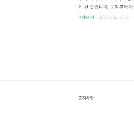
게 된 것입니다. 도착부터 매
항에 도착했는데.. 이게 웬걸
여행&사진
2009. 2. 26. 00:09
거운 짐을 이끌고 소문대로 
밤 12시. 결혼식 당일 새벽
공지사항