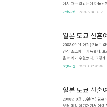
에서 처음 알았는데 마눌님
니다. 아침은 편의점에서 요
여행&사진
2009. 2. 28. 16:12
했기에 짐을 정리했죠. 오크
없었는데, 쉽게 보자면 아래 표를 
일본 도쿄 신혼여
2008.09.01 아침(오늘
간장 소스향이 가득했다. 포
을 버리기 수월했다. 그렇게
이 있다. 요즘 소니는 예전만
여행&사진
2009. 2. 27. 02:00
이 쇼하네-_-; 여러 층으로
데 몇 분이면 충분하죠. 현
일본 도쿄 신혼여
2008년 8월 30일(토) 
부터 미리 여기저기서 여행 