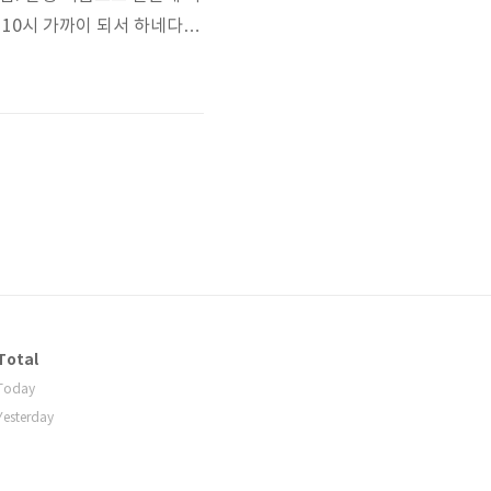
 10시 가까이 되서 하네다 공
기 때문에 상관이 없었지만 무
로 도착했습니다. 그 때가
Total
Today
Yesterday