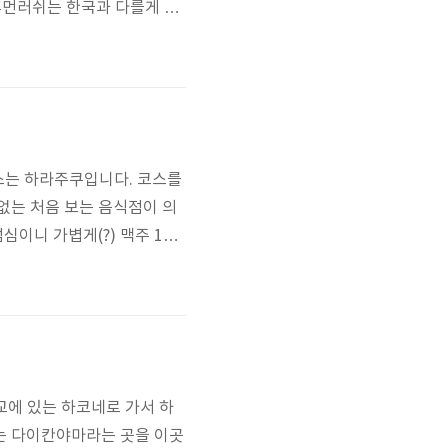
 휴먼러쉬는 한국과 다를게 없
뭐라고 써있는진 물론 모름.
 곳입니다. 당초 가장 비싼
 코스는 하라주쿠입니다. 코스를
없는 처음 보는 음식점이 의
심이니 가볍게(?) 맥주 1잔
당히 괜찮았습니다. 가격도 7
해 갔습니다. 죄송하다며 꾸
근교에 있는 하코네로 가서 하
저는 다이칸야마라는 곳을 이곳