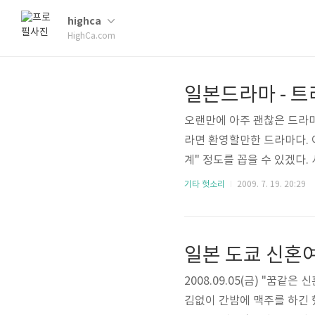
highca
HighCa.com
일본드라마 - 
오랜만에 아주 괜찮은 드라마
라면 환영할만한 드라마다. 
계" 정도를 꼽을 수 있겠다.
려오는 것에서부터 시작된다.
기타 헛소리
2009. 7. 19. 20:29
하지만 그 사건에 25년동안
사건을 파해쳐도 단서를 잡아
일본 도쿄 신혼여
2008.09.05(금) "꿈
김없이 간밤에 맥주를 하긴 