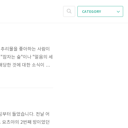
CATEGORY
는 추리물을 좋아하는 사람이
"잠자는 숲"이나 "얼음의 세
살해당한 것에 대한 소식이 들
소시효인 15년이 지나버린다.
경찰서로 연수를 하게 된다.
 밝혀지..
아침부터 들었습니다. 전날 어
드 요츠야의 2번째 방이었던