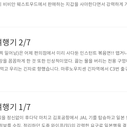
이 비비안 웨스트우드에서 판매하는 지갑을 사야한다면서 강력하게 
상한 도시락을 샀는데, 그럭저럭 먹을만 했습니다. 하코네에 하루동안
우드는 최소 3일 이상 있어야만 합니다. 그래서 여행 4째날 아니면 5
보면 됩니다. 일정 : 7박 8일 08.30(토) 08.31(일) 09...
행기 2/7
은 일찍 일어남)은 어제 편의점에서 미리 사다둔 인스턴트 볶음면!! 맵거
장을 꼼꼼하게 한 것 또한 인상적이었다. 끓는 물을 버리는 전용 구멍
 먹고 우리는 긴자로 향했습니다. 마루노우치센 긴자역에서 C3번 출
큼 못하긴 해도 세계적인 전자 회사인 만큼 지나가는 길에 한 번 정도
 이루어진 소니 쇼룸은 계단으로 5층 정도는 올라가야 다 볼 수 있습니
대적이면서도 고풍스러운 분위기가 조화된 긴자의 거리에서 한..
행기 1/7
결혼식을 정신없이 후다닥 마치고 김포공항에서 JAL 기를 탑승하고 일본
정보를 수집, 정리하던 도중 와이프(밈)의 강력한 요구로 일본행을 결