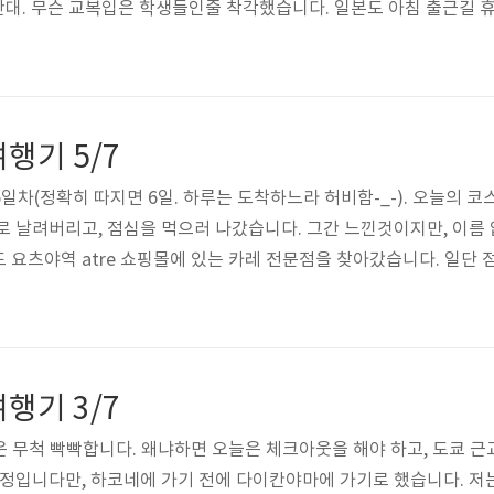
 시간대. 무슨 교복입은 학생들인줄 착각했습니다. 일본도 아침 출근길
징 중 하나라면 바로 이런 멋진 그림이 그려진 버스가 많다는 겁니다. 
 도착. 츠키지는 수산시장이 있어 신선한 재료의 초밥을 맛볼 수 있는
 이상하게 지도상에 있어야 할 곳에 없는 바람에 그냥 가격 대비 괜..
행기 5/7
여행 5일차(정확히 따지면 6일. 하루는 도착하느라 허비함-_-). 오늘의
로 날려버리고, 점심을 먹으러 나갔습니다. 그간 느낀것이지만, 이름 
요츠야역 atre 쇼핑몰에 있는 카레 전문점을 찾아갔습니다. 일단 점
 주문했습니다. 간단한 샐러드와 장국 등이 같이 나옵니다. 맛은 상
다. 그렇게 점심을 떼우고 요츠야역에서 전철을 타고 하라주쿠를 향
내 표지판... 하라주쿠의 명소 중 하나인 진구바시입니다. 코..
행기 3/7
케쥴은 무척 빡빡합니다. 왜냐하면 오늘은 체크아웃을 해야 하고, 도쿄 
예정입니다만, 하코네에 가기 전에 다이칸야마에 가기로 했습니다. 