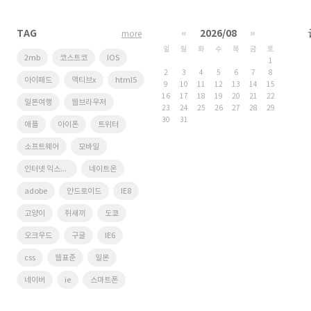
TAG
«
2026/08
»
more
일
월
화
수
목
금
토
2mb
코스트코
IOS
1
2
3
4
5
6
7
8
아이패드
액티브x
html5
9
10
11
12
13
14
15
16
17
18
19
20
21
22
일본여행
웹브라우저
23
24
25
26
27
28
29
30
31
애플
아이폰
트위터
소프트웨어
모바일
인터넷 익스플로러
네이트온
adobe
안드로이드
IE8
고양이
쥐새끼
도쿄
오크우드
구글
IE6
css
웹표준
일본
네이버
ie
스마트폰