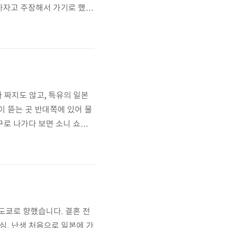
가자고 주장해서 가기로 했습
 가기 위해 숙소를 비워야
째날에 하코네에 갈 수 밖에
나 짜지도 않고, 특유의 일본
이 뜯는 곳 반대쪽에 있어 물
구로 나가다 보면 소니 쇼룸
는 훑어볼만하다. ...저것들
다. 넓진 않아서 한 층을 보는
 도쿄로 향했습니다. 결혼 전
심. 난생 처음으로 일본에 가