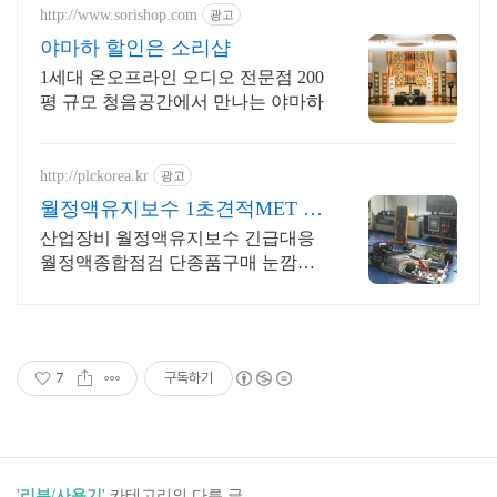
http://www.sorishop.com
광고
야마하 할인은 소리샵
1세대 온오프라인 오디오 전문점 200
평 규모 청음공간에서 만나는 야마하
http://plckorea.kr
광고
월정액유지보수 1초견적MET 산
업자동화 장비판매수리보수
산업장비 월정액유지보수 긴급대응
월정액종합점검 단종품구매 눈깜짝1
초견적조회
7
구독하기
'
리뷰/사용기
' 카테고리의 다른 글