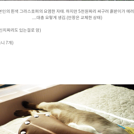
본인의 흰색 그라스호퍼의 요염한 자태. 하지만 5천원짜리 싸구려 흙받이가 에러.
.....대총 요렇게 생김.(안장은 교체한 상태)
6인치짜리도 있는걸로 암)
톱니 7개)