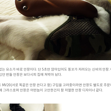
없는 요소가 바로 안장이다. 단 5초만 앉아있어도 똥꼬가 저려오는 신비의 안장.
있던 번들 안장은 보다시피 집에 쳐박아 놨다.
MV20(서로 똑같은 안장 쓴다고 함) 구입을 고려중이라면 안장도 별도로 주문하
체 그라스호퍼 안장은 어떤놈이 고안한건지 참 저열한 안장 디자이너 같다.