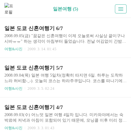
일본여행 (5)
일본 도쿄 신혼여행기 6/7
2008.09.05(금) "꿈같은 신혼여행이 이제 오늘로써 사실상 끝이구나
시바ㅠㅠ" 하는 생각이 아침부터 들었습니다. 전날 어김없이 간밤에
맥주를 하긴 했지만 그래도 오늘은 아침 일찍 일어나 츠키지로 갔습
여행&사진
2009. 3. 14. 01:45
니다. 오크우드 요츠야의 2번째 방이었던 1101호여.. 일본의 출근 시
간대. 무슨 교복입은 학생들인줄 착각했습니다. 일본도 아침 출근길
휴먼러쉬는 한국과 다를게 없습니다. 일본의 가장 큰 특징 중 하나라
일본 도쿄 신혼여행기 5/7
면 바로 이런 멋진 그림이 그려진 버스가 많다는 겁니다. 뭐라고 써
있는진 물론 모름. 어느새 전철을 타고 츠키지에 도착. 츠키지는 수
2008.09.04(목) 일본 여행 5일차(정확히 따지면 6일. 하루는 도착하
산시장이 있어 신선한 재료의 초밥을 맛볼 수 있는 곳입니다. 당초
느라 허비함-_-). 오늘의 코스는 하라주쿠입니다. 코스를 떠나기에
가장 비싼곳-_-으로 가려 했습니다만, 이상하게 지도상에 있어야 할
앞서, 아침은 잠으로 날려버리고, 점심을 먹으러 나갔습니다. 그간
여행&사진
2009. 3. 5. 02:24
곳에 없는 바람에 그냥 가격 대비 괜..
느낀것이지만, 이름 없는 처음 보는 음식점이 의외로 좋았기 때문에
이번에도 요츠야역 atre 쇼핑몰에 있는 카레 전문점을 찾아갔습니다.
일단 점심이니 가볍게(?) 맥주 1잔을 시켰습니다. 카레돈까스를 주
일본 도쿄 신혼여행기 4/7
문했습니다. 간단한 샐러드와 장국 등이 같이 나옵니다. 맛은 상당히
괜찮았습니다. 가격도 750엔 정도였던걸로 기억합니다. 그렇게 점심
2008.09.03(수) 어느덧 일본 여행 4일차 입니다. 미카와야에서는 숙
을 떼우고 요츠야역에서 전철을 타고 하라주쿠를 향해 갔습니다. 죄
박료에 저녁과 아침이 포함되어 있기 때문에, 모닝콜 이후 미리 정해
송하다며 꾸벅하는 그림이 그려진 공사 안내 표지판... 하라주쿠의
둔 시간에 아침 식사가 준비되어 나왔습니다. 아침 식사는 저녁때에
여행&사진
2009. 3. 3. 01:43
명소 중 하나인 진구바시입니다. 코..