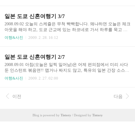
비해 간소한 편이지만, 신선한 야채와 두부요리 등이 많아 아침으로
써는 제격입니다. 특이하게 조리되어 나온 어묵입니다. 생선 이름은
잘 모르겠지만, 맛있었어요. 네. 복도도 옛날 일본 스타일로 되어 있
일본 도쿄 신혼여행기 3/7
습니다. 복도에서 이상한 표정 잡고 마눌님 한 컷.-_- 로비로 가서 체
크아웃을 하고 여관을 떠날 채비를 합니다. 료칸 미카와야의 전경입
2008.09.02 오늘의 스케쥴은 무척 빡빡합니다. 왜냐하면 오늘은 체크
니다. 전날은 움직이기 바빠서 여관 모습을 찍지도 못했네요. 여관이
아웃을 해야 하고, 도쿄 근교에 있는 하코네로 가서 하루를 묵고 다
라고는 해도 일본 전통 여관은 웬만한 호텔보다 비쌉니다. 제가 있었
시 이곳에 올 예정입니다만, 하코네에 가기 전에 다이칸야마에 가기
여행&사진
2009. 2. 28. 16:12
던 미야카와 료칸의 숙박료는 1박에 4..
로 했습니다. 저는 다이칸야마라는 곳을 이곳에서 처음 알았는데 마
눌님이 비비안 웨스트우드에서 판매하는 지갑을 사야한다면서 강력
하게 가자고 주장해서 가기로 했습니다. 아침은 편의점에서 요상한
일본 도쿄 신혼여행기 2/7
도시락을 샀는데, 그럭저럭 먹을만 했습니다. 하코네에 하루동안 가
기 위해 숙소를 비워야 했기에 짐을 정리했죠. 오크우드는 최소 3일
2008.09.01 아침(오늘은 일찍 일어남)은 어제 편의점에서 미리 사다
이상 있어야만 합니다. 그래서 여행 4째날 아니면 5째날에 하코네에
둔 인스턴트 볶음면!! 맵거나 짜지도 않고, 특유의 일본 간장 소스향
갈 수 밖에 없었는데, 쉽게 보자면 아래 표를 보면 됩니다. 일정 : 7박
이 가득했다. 포장을 꼼꼼하게 한 것 또한 인상적이었다. 끓는 물을
여행&사진
2009. 2. 27. 02:00
8일 08.30(토) 08.31(일) 09...
버리는 전용 구멍이 뜯는 곳 반대쪽에 있어 물을 버리기 수월했다.
그렇게 먹고 우리는 긴자로 향했습니다. 마루노우치센 긴자역에서
C3번 출구로 나가다 보면 소니 쇼룸이 있다. 요즘 소니는 예전만큼
이전
다음
못하긴 해도 세계적인 전자 회사인 만큼 지나가는 길에 한 번 정도는
훑어볼만하다. ...저것들이 쇼하네-_-; 여러 층으로 이루어진 소니 쇼
룸은 계단으로 5층 정도는 올라가야 다 볼 수 있습니다. 넓진 않아서
Blog is powered by
Tistory
/ Designed by
Tistory
한 층을 보는데 몇 분이면 충분하죠. 현대적이면서도 고풍스러운 분
위기가 조화된 긴자의 거리에서 한..